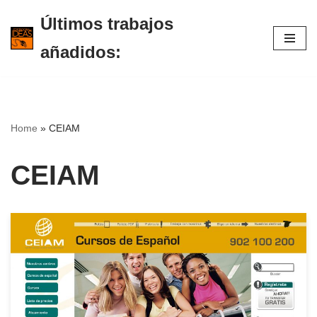
Últimos trabajos
Saltar
añadidos:
al
contenido
Home
»
CEIAM
CEIAM