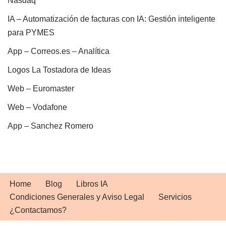
Nasdaq
IA – Automatización de facturas con IA: Gestión inteligente
para PYMES
App – Correos.es – Analítica
Logos La Tostadora de Ideas
Web – Euromaster
Web – Vodafone
App – Sanchez Romero
Home
Blog
Libros IA
Condiciones Generales y Aviso Legal
Servicios
¿Contactamos?